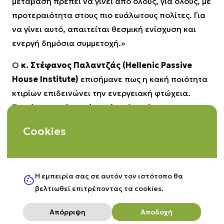
μετάβαση πρέπει να γίνει από όλους, για όλους, με
προτεραιότητα στους πιο ευάλωτους πολίτες. Για
να γίνει αυτό, απαιτείται θεσμική ενίσχυση και
ενεργή δημόσια συμμετοχή.»
Ο
κ. Στέφανος Παλαντζάς (Hellenic Passive
House Institute)
επισήμανε πως η κακή ποιότητα
κτιρίων επιδεινώνει την ενεργειακή φτώχεια.
Σημείωσε ως βασική πηγή τη θερμότητα που
προέρχεται από τα data centers και υπογράμμισε
Cookies
την ανάγκη εφαρμογής της Οδηγίας 2012/27/ΕΕ.
Συντονισμένη συζήτηση:
Η εμπειρία σας σε αυτόν τον ιστότοπο θα
«Επανεξετάζοντας τις Ενεργειακές
βελτιωθεί επιτρέποντας τα cookies.
Λύσεις για μια Δίκαιη και Βιώσιμη
Μετάβαση»
Απόρριψη
Αποδοχή