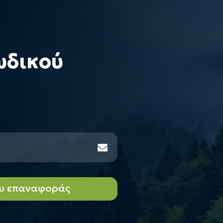
ωδικού
υ επαναφοράς